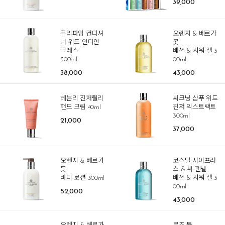
39,000
퓨리파잉 컨디셔
오렌지 & 베르가
너 위드 인디안
못
크레스
배쓰 & 샤워 젤 3
300ml
00ml
38,000
43,000
헤븐리 진저릴리
씨크닝 샴푸 위드
핸드 크림 40ml
진저 익스트랙트
300ml
21,000
37,000
오렌지 & 베르가
코스탈 사이프러
못
스 & 씨 펜넬
바디 로션 300ml
배쓰 & 샤워 젤 3
00ml
52,000
43,000