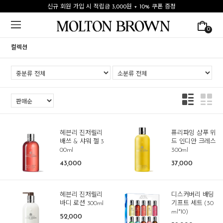
신규 회원 가입 시 적립금 3,000원 + 10% 쿠폰 증정
0
컬렉션
헤븐리 진저릴리
퓨리파잉 샴푸 위
배쓰 & 샤워 젤 3
드 인디안 크레스
00ml
300ml
43,000
37,000
헤븐리 진저릴리
디스커버리 배딩
바디 로션 300ml
기프트 세트 (30
ml*10)
52,000