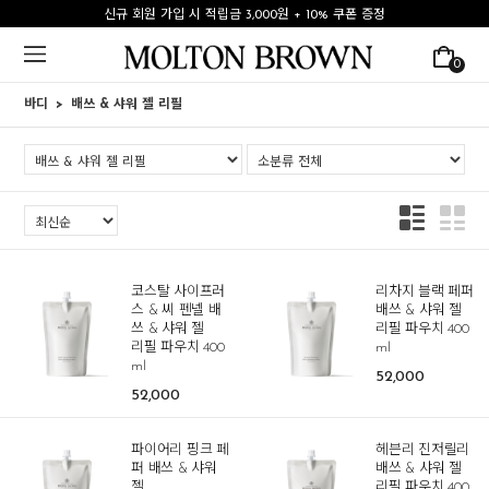
신규 회원 가입 시 적립금 3,000원 + 10% 쿠폰 증정
0
바디
배쓰 & 샤워 젤 리필
코스탈 사이프러
리차지 블랙 페퍼
스 & 씨 펜넬 배
배쓰 & 샤워 젤
쓰 & 샤워 젤
리필 파우치 400
리필 파우치 400
ml
ml
52,000
52,000
파이어리 핑크 페
헤븐리 진저릴리
퍼 배쓰 & 샤워
배쓰 & 샤워 젤
젤
리필 파우치 400