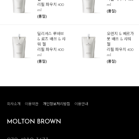
리필 파우치 400
ml
ml
(품절)
(품절)
딜리셔스 루바브
오렌지 & 베르가
& 로즈 배쓰 & 샤
못 배쓰 & 샤워
워 젤
젤
리필 파우치 400
리필 파우치 400
ml
ml
(품절)
(품절)
회사소개
이용약관
개인정보처리방침
이용안내
MOLTON BROWN