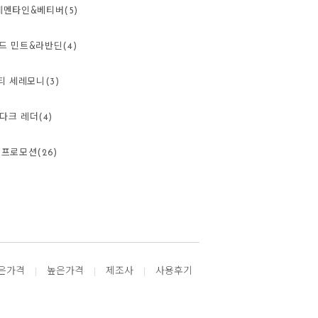
레멘타인&베티버(5)
드 민트&라반딘(4)
티 세레모니(3)
다크 레더(4)
프로모션(26)
은가격
높은가격
제조사
사용후기