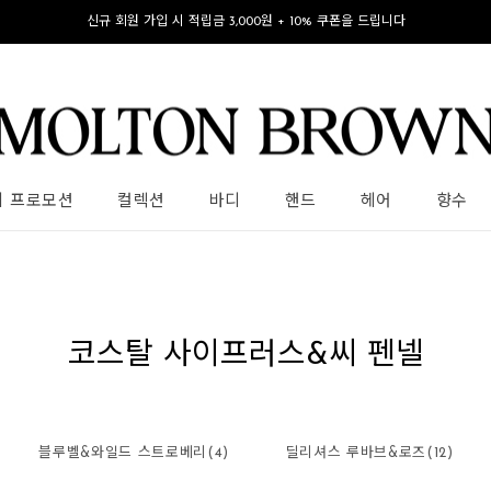
신규 회원 가입 시 적립금 3,000원 + 10% 쿠폰을 드립니다
의 프로모션
컬렉션
바디
핸드
헤어
향수
코스탈 사이프러스&씨 펜넬
블루벨&와일드 스트로베리(4)
딜리셔스 루바브&로즈(12)