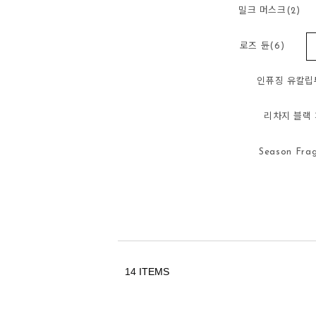
밀크 머스크(2)
로즈 듄(6)
인퓨징 유칼립투
리차지 블랙 
Season Frag
14
ITEMS