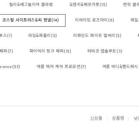
릴리&매그놀리아 블라썸
오렌지&베르가못(12)
썬릿 클
코스탈 사이프러스&씨 펜넬(14)
리바이빙 로즈마리(6)
와일
스(1)
라임&파출리(2)
리파인드 화이트 멀버리(2)
페퍼(7)
파이어리 핑크 페퍼(12)
타바코 앱솔루트(3)
rance(23)
여름 헤어 케어 프로모션(7)
여름 바디&핸드워시 
신상품
상품명
낮