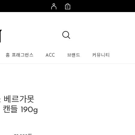
0
홈 프래그런스
ACC
브랜드
커뮤니티
& 베르가못
캔들 190g