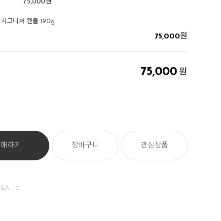
75,000
원
시그니처 캔들 190g
75,000
원
75,000
원
구매하기
장바구니
관심상품
&A
0
/