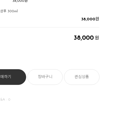
38,000
원
샴푸 300ml
38,000
원
38,000
원
구매하기
장바구니
관심상품
&A
0
/