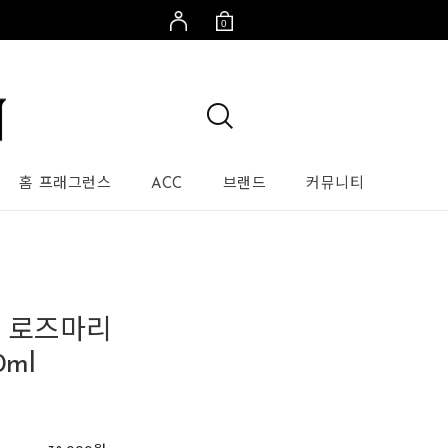
0
홈 프래그런스
ACC
브랜드
커뮤니티
 로즈마리
0ml