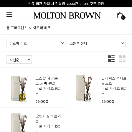
신규 회원 가입 시 적립금 3,000원 + 10% 쿠폰 증정
0
홈 프래그런스
아로마 리즈
코스탈 사이프러
딜리셔스 루바브
스 & 씨 펜넬
& 로즈
아로마 리즈 150
아로마 리즈 150
ml
ml
83,000
83,000
오렌지 & 베르가
못
아로마 리즈 150
ml