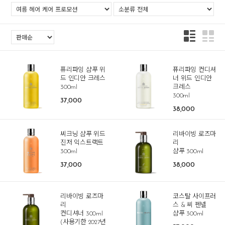
퓨리파잉 샴푸 위
퓨리파잉 컨디셔
드 인디안 크레스
너 위드 인디안
300ml
크레스
300ml
37,000
38,000
씨크닝 샴푸 위드
리바이빙 로즈마
진저 익스트랙트
리
300ml
샴푸 300ml
37,000
38,000
리바이빙 로즈마
코스탈 사이프러
리
스 & 씨 펜넬
컨디셔너 300ml
샴푸 300ml
(사용기한 2027년