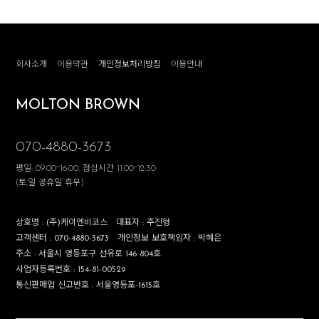
회사소개
이용약관
개인정보처리방침
이용안내
MOLTON BROWN
070-4880-3673
평일: 09:00~16:00, 점심시간 11:00~12:30
(토,일 공휴일 휴무)
상호명 :
(주)케이엔비코스
대표자 :
주진형
고객센터 :
070-4880-3673
개인정보 보호책임자 :
박혜은
주소 :
서울시 영등포구 선유로 146 804호
사업자등록번호 :
154-81-00529
통신판매업 신고번호 :
서울영등포-1615호